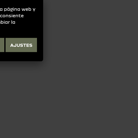
la página web y
" consiente
biar la
AJUSTES