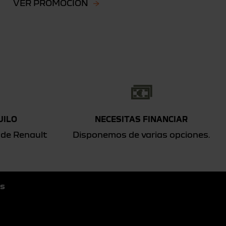
VER PROMOCIÓN
V
UILO
NECESITAS FINANCIAR
 de Renault
Disponemos de varias opciones.
s