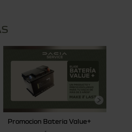
AS
Promocion Bateria Value+
P
G