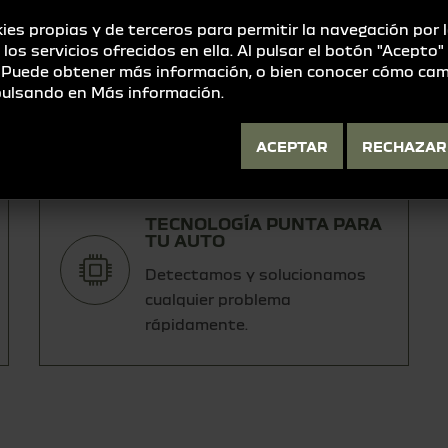
ies propias y de terceros para permitir la navegación por 
RECAMBIOS ORIGINALES,
CALIDAD ASEGURADA
e los servicios ofrecidos en ella. Al pulsar el botón "Acepto
. Puede obtener más información, o bien conocer cómo cam
Maximiza la vida útil de tu
 pulsando en
Más información
.
producto con piezas
auténticas.
ACEPTAR
RECHAZAR
TECNOLOGÍA PUNTA PARA
TU AUTO
Detectamos y solucionamos
cualquier problema
rápidamente.