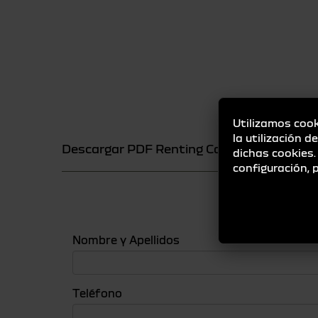
Utilizamos cook
la utilización d
Descargar PDF Renting Campaña MLC (Jul
dichas cookies
configuración,
¿
Nombre y Apellidos
Teléfono