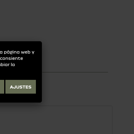
la página web y
" consiente
biar la
NOS:
AJUSTES