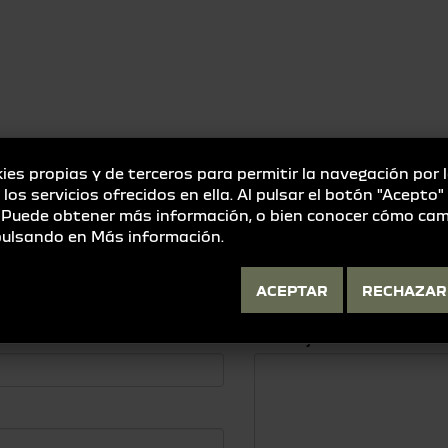
ies propias y de terceros para permitir la navegación por 
e los servicios ofrecidos en ella. Al pulsar el botón "Acepto
io)
. Puede obtener más información, o bien conocer cómo cam
 pulsando en
Más información
.
TE INTERESA?, CONSÚLTA
ACEPTAR
RECHAZAR
Mensaje