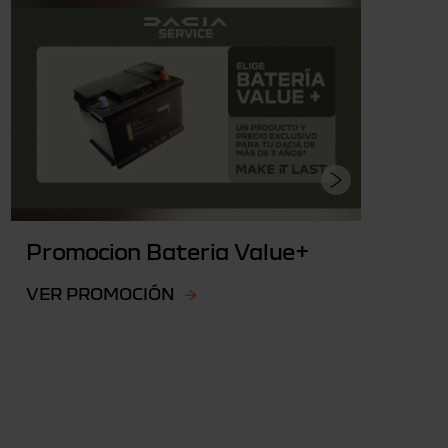
Promocion Bateria Value+
P
G
VER PROMOCIÓN
V